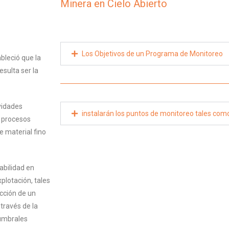
Minera en Cielo Abierto
Los Objetivos de un Programa de Monitoreo
bleció que la
sulta ser la
ividades
instalarán los puntos de monitoreo tales com
a procesos
 material fino
abilidad en
plotación, tales
ección de un
 través de la
 umbrales