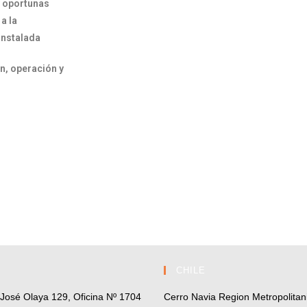
y oportunas
a la
instalada
n, operación y
CHILE
r José Olaya 129, Oficina Nº 1704
Cerro Navia Region Metropolitani