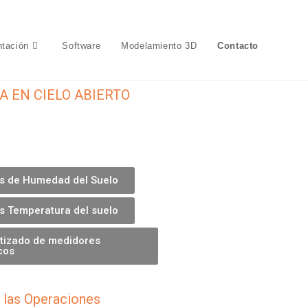
ntación

Software
Modelamiento 3D
Contacto
A EN CIELO ABIERTO
s de Humedad del Suelo
s Temperatura del suelo
tizado de medidores
cos
 las Operaciones