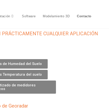
ntación

Software
Modelamiento 3D
Contacto
 PRÁCTICAMENTE CUALQUIER APLICACIÓN
s de Humedad del Suelo
s Temperatura del suelo
tizado de medidores
cos
o de Georadar