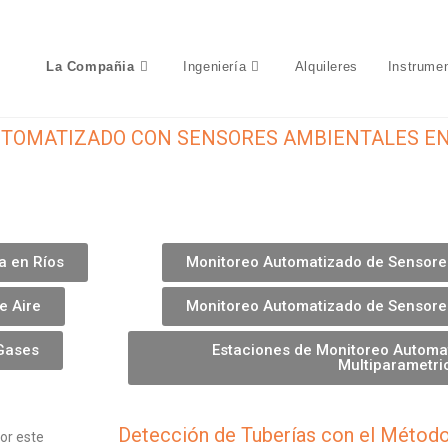
La Compañia

Ingeniería

Alquileres
Instrume
UTOMATIZADO CON SENSORES AMBIENTALES EN
a en Ríos
Monitoreo Automatizado de Sensore
e Aire
Monitoreo Automatizado de Sensore
Gases
Estaciones de Monitoreo Automa
Multiparametri
Detección de Tuberías con el Métod
or este