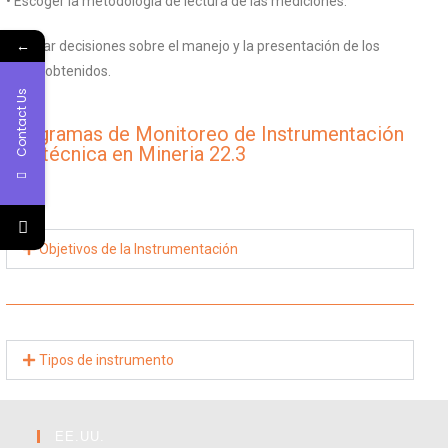
• Escoger la metodología de lectura de las mediciones.
←
• Tomar decisiones sobre el manejo y la presentación de los
datos obtenidos.
Contact Us
Programas de Monitoreo de Instrumentación
Geotécnica en Mineria 22.3
Objetivos de la Instrumentación
Tipos de instrumento
EE.UU.