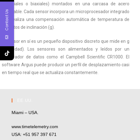
(uniaxiales o biaxiales) montados en una carcasa de acero
Contact Us
inoxidable. Cada sensor incorpora un microprocesador integrado
que realiza una compensación automática de temperatura de
los datos de inclinación (g).
El sensor en sí es un pequeño dispositivo discreto que mide en g
(gravedad). Los sensores son alimentados y leídos por un
registrador de datos como el Campbell Scientific CR1000. El
software Argus puede producir un perfil de desplazamiento casi
en tiempo real que se actualiza constantemente.
EE.UU.
Miami – USA.
www.timetelemetry.com
USA: +51 957 397 671