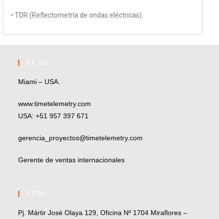
• TDR (Reflectometría de ondas eléctricas).
EE.UU.
Miami – USA.
www.timetelemetry.com
USA: +51 957 397 671
gerencia_proyectos@timetelemetry.com
Gerente de ventas internacionales
PERU
Pj. Mártir José Olaya 129, Oficina Nº 1704 Miraflores –