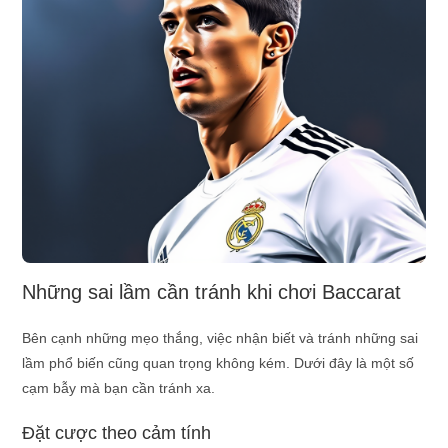
Những sai lầm cần tránh khi chơi Baccarat
Bên cạnh những mẹo thắng, việc nhận biết và tránh những sai
lầm phổ biến cũng quan trọng không kém. Dưới đây là một số
cạm bẫy mà bạn cần tránh xa.
Đặt cược theo cảm tính