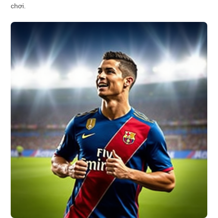
chơi.