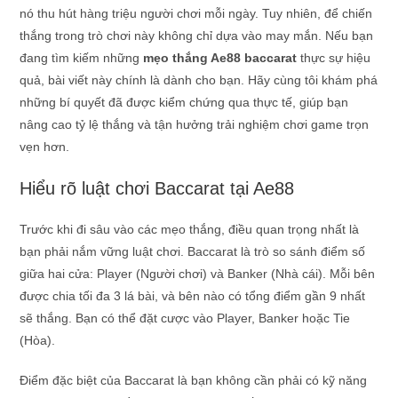
nó thu hút hàng triệu người chơi mỗi ngày. Tuy nhiên, để chiến
thắng trong trò chơi này không chỉ dựa vào may mắn. Nếu bạn
đang tìm kiếm những
mẹo thắng Ae88 baccarat
thực sự hiệu
quả, bài viết này chính là dành cho bạn. Hãy cùng tôi khám phá
những bí quyết đã được kiểm chứng qua thực tế, giúp bạn
nâng cao tỷ lệ thắng và tận hưởng trải nghiệm chơi game trọn
vẹn hơn.
Hiểu rõ luật chơi Baccarat tại Ae88
Trước khi đi sâu vào các mẹo thắng, điều quan trọng nhất là
bạn phải nắm vững luật chơi. Baccarat là trò so sánh điểm số
giữa hai cửa: Player (Người chơi) và Banker (Nhà cái). Mỗi bên
được chia tối đa 3 lá bài, và bên nào có tổng điểm gần 9 nhất
sẽ thắng. Bạn có thể đặt cược vào Player, Banker hoặc Tie
(Hòa).
Điểm đặc biệt của Baccarat là bạn không cần phải có kỹ năng