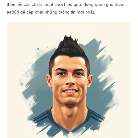
thêm về các chiến thuật chơi hiệu quả, đừng quên ghé thăm
ae888 để cập nhật những thông tin mới nhất.