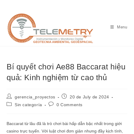
Skip
to
content
Menu
Bí quyết chơi Ae88 Baccarat hiệu
quả: Kinh nghiệm từ cao thủ
Post
Post
gerencia_proyectos
20 de July de 2024
author:
published:
Post
Post
Sin categoría
0 Comments
category:
comments:
Baccarat từ lâu đã là trò chơi bài hấp dẫn bậc nhất trong giới
casino trực tuyến. Với luật chơi đơn giản nhưng đầy kịch tính,