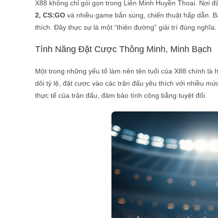
X88 không chỉ gói gọn trong Liên Minh Huyền Thoại. Nơi đ
2, CS:GO
và nhiều game bắn súng, chiến thuật hấp dẫn. Bạ
thích. Đây thực sự là một “thiên đường” giải trí đúng nghĩa.
Tính Năng Đặt Cược Thông Minh, Minh Bạch
Một trong những yếu tố làm nên tên tuổi của X88 chính là
dõi tỷ lệ, đặt cược vào các trận đấu yêu thích với nhiều m
thực tế của trận đấu, đảm bảo tính công bằng tuyệt đối.