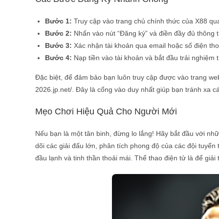
Bước 1:
Truy cập vào trang chủ chính thức của X88 qu
Bước 2:
Nhấn vào nút “Đăng ký” và điền đầy đủ thông t
Bước 3:
Xác nhận tài khoản qua email hoặc số điện tho
Bước 4:
Nạp tiền vào tài khoản và bắt đầu trải nghiệm t
Đặc biệt, để đảm bảo bạn luôn truy cập được vào trang web a
2026.jp.net/. Đây là cổng vào duy nhất giúp bạn tránh xa c
Mẹo Chơi Hiệu Quả Cho Người Mới
Nếu bạn là một tân binh, đừng lo lắng! Hãy bắt đầu với nh
dõi các giải đấu lớn, phân tích phong độ của các đội tuyển 
đầu lạnh và tinh thần thoải mái. Thể thao điện tử là để giải