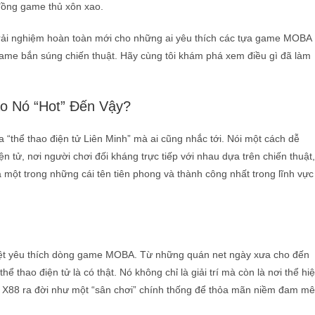
 đồng game thủ xôn xao.
rải nghiệm hoàn toàn mới cho những ai yêu thích các tựa game MOBA
ame bắn súng chiến thuật. Hãy cùng tôi khám phá xem điều gì đã làm
ao Nó “Hot” Đến Vậy?
a “thể thao điện tử Liên Minh” mà ai cũng nhắc tới. Nói một cách dễ
ện tử, nơi người chơi đối kháng trực tiếp với nhau dựa trên chiến thuật,
 một trong những cái tên tiên phong và thành công nhất trong lĩnh vực
iệt yêu thích dòng game MOBA. Từ những quán net ngày xưa cho đến
ể thao điện tử là có thật. Nó không chỉ là giải trí mà còn là nơi thể hi
hư X88 ra đời như một “sân chơi” chính thống để thỏa mãn niềm đam mê