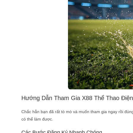
Hướng Dẫn Tham Gia X88 Thể Thao Điện
Chắc hẳn bạn đã rất tò mò và muốn tham gia ngay rồi đúng
có thể làm được.
Các Bước Đăng Ký Nhanh Chóng