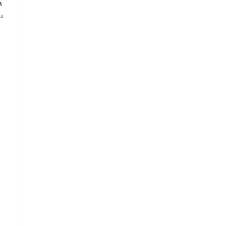
a
u
n