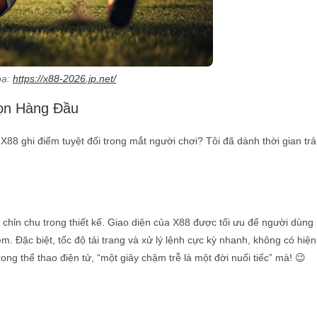
oạ:
https://x88-2026.jp.net/
ọn Hàng Đầu
X88 ghi điểm tuyệt đối trong mắt người chơi? Tôi đã dành thời gian trả
chỉn chu trong thiết kế. Giao diện của X88 được tối ưu để người dùng
m. Đặc biệt, tốc độ tải trang và xử lý lệnh cực kỳ nhanh, không có hiện
ong thể thao điện tử, “một giây chậm trễ là một đời nuối tiếc” mà! 😉