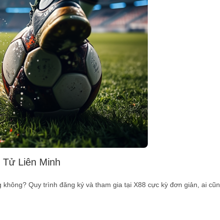
 Tử Liên Minh
 không? Quy trình đăng ký và tham gia tại X88 cực kỳ đơn giản, ai cũ