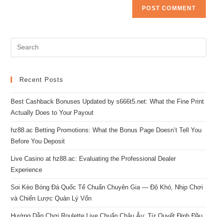
Pre
Es
to
clo
Recent Posts
the
Best Cashback Bonuses Updated by s666t5.net: What the Fine Print
sea
Actually Does to Your Payout
pan
hz88.ac Betting Promotions: What the Bonus Page Doesn’t Tell You
Before You Deposit
Live Casino at hz88.ac: Evaluating the Professional Dealer
Experience
Soi Kèo Bóng Đá Quốc Tế Chuẩn Chuyên Gia — Độ Khó, Nhịp Chơi
và Chiến Lược Quản Lý Vốn
Hướng Dẫn Chơi Roulette Live Chuẩn Châu Âu: Từ Quyết Định Đầu