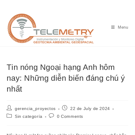
Skip
to
content
Menu
Tin nóng Ngoại hạng Anh hôm
nay: Những diễn biến đáng chú ý
nhất
Post
Post
gerencia_proyectos
22 de July de 2024
author:
published:
Post
Post
Sin categoría
0 Comments
category:
comments: