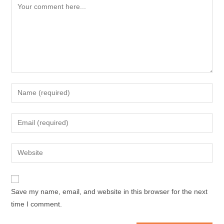
Comment
Enter
your
name
Enter
or
your
username
email
Enter
to
address
your
comment
to
website
comment
URL
Save my name, email, and website in this browser for the next
(optional)
time I comment.