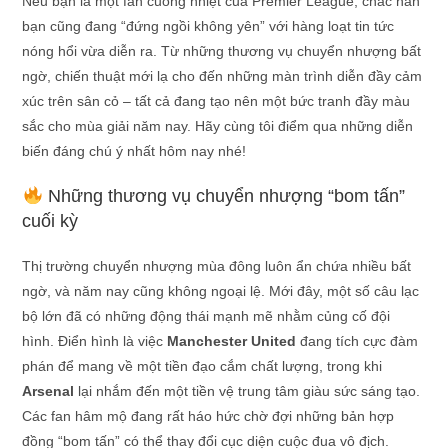
Nếu bạn là một fan cuồng nhiệt của Premier League, chắc hẳn
bạn cũng đang “đứng ngồi không yên” với hàng loạt tin tức
nóng hổi vừa diễn ra. Từ những thương vụ chuyển nhượng bất
ngờ, chiến thuật mới lạ cho đến những màn trình diễn đầy cảm
xúc trên sân cỏ – tất cả đang tạo nên một bức tranh đầy màu
sắc cho mùa giải năm nay. Hãy cùng tôi điểm qua những diễn
biến đáng chú ý nhất hôm nay nhé!
Những thương vụ chuyển nhượng “bom tấn”
cuối kỳ
Thị trường chuyển nhượng mùa đông luôn ẩn chứa nhiều bất
ngờ, và năm nay cũng không ngoại lệ. Mới đây, một số câu lạc
bộ lớn đã có những động thái mạnh mẽ nhằm củng cố đội
hình. Điển hình là việc
Manchester United
đang tích cực đàm
phán để mang về một tiền đạo cắm chất lượng, trong khi
Arsenal
lại nhắm đến một tiền vệ trung tâm giàu sức sáng tạo.
Các fan hâm mộ đang rất háo hức chờ đợi những bản hợp
đồng “bom tấn” có thể thay đổi cục diện cuộc đua vô địch.