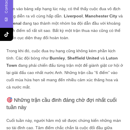
Contact Us
Nhìn vào bảng xếp hạng lúc này, có thể thấy cuộc đua vô địch
đang diễn ra vô cùng hấp dẫn.
Liverpool
,
Manchester City
và
Arsenal
đang tạo thành một nhóm ba đội dẫn đầu với khoảng
cách điểm số rất sít sao. Bất kỳ một trận thua nào cũng có thể
khiến cục diện thay đổi hoàn toàn.
Trong khi đó, cuộc đua trụ hạng cũng không kém phần kịch
tính. Các đội bóng như
Burnley
,
Sheffield United
và
Luton
Town
đang phải chiến đấu từng trận một để giành giật cơ hội ở
lại giải đấu cao nhất nước Anh. Những trận cầu “6 điểm” vào
cuối mùa hứa hẹn sẽ mang đến nhiều cảm xúc thăng hoa và
cả nước mắt.
Những trận cầu đinh đáng chờ đợi nhất cuối
tuần này
Cuối tuần này, người hâm mộ sẽ được chứng kiến những màn
so tài đỉnh cao. Tâm điểm chắc chắn là cuộc đối đầu giữa