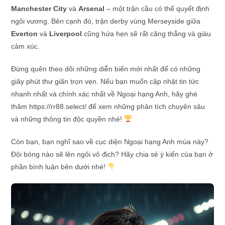
Manchester City
và
Arsenal
– một trận cầu có thể quyết định
ngôi vương. Bên cạnh đó, trận derby vùng Merseyside giữa
Everton
và
Liverpool
cũng hứa hẹn sẽ rất căng thẳng và giàu
cảm xúc.
Đừng quên theo dõi những diễn biến mới nhất để có những
giây phút thư giãn trọn vẹn. Nếu bạn muốn cập nhật tin tức
nhanh nhất và chính xác nhất về Ngoại hạng Anh, hãy ghé
thăm https://rr88.select/ để xem những phân tích chuyên sâu
và những thông tin độc quyền nhé!
Còn bạn, bạn nghĩ sao về cục diện Ngoại hạng Anh mùa này?
Đội bóng nào sẽ lên ngôi vô địch? Hãy chia sẻ ý kiến của bạn ở
phần bình luận bên dưới nhé!