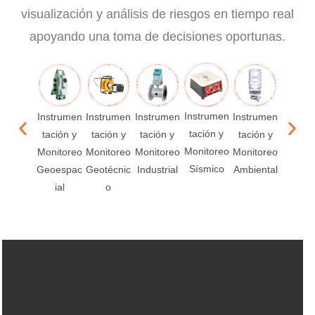
visualización y análisis de riesgos en tiempo real
apoyando una toma de decisiones oportunas.
Instrumen
Instrumen
Instrumen
Instrumen
Instrumen
Instru
tación y
tación y
tación y
tación y
tación y
tación
Monitoreo
Monitoreo
Monitoreo
Monitoreo
Monitoreo
Monito
Sísmico
Geoespac
Geotécnic
Industrial
Ambiental
Acústi
ial
o