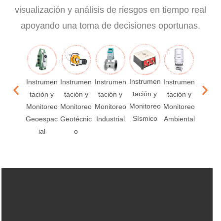
visualización y análisis de riesgos en tiempo real
apoyando una toma de decisiones oportunas.
Instrumen
Instrumen
Instrumen
Instrumen
Instrumen
Instru
tación y
tación y
tación y
tación y
tación y
tación
Monitoreo
Monitoreo
Monitoreo
Monitoreo
Monitoreo
Monito
Sísmico
Geoespac
Geotécnic
Industrial
Ambiental
Acústi
ial
o