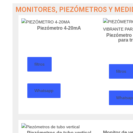
MONITORES, PIEZÓMETROS Y MEDI
Piezómetro 4-20mA
Piezómetro 
para t
filtros
filtros
Whatsapp
Whatsap
Monitor de v
Piezómetros de tubo vertical