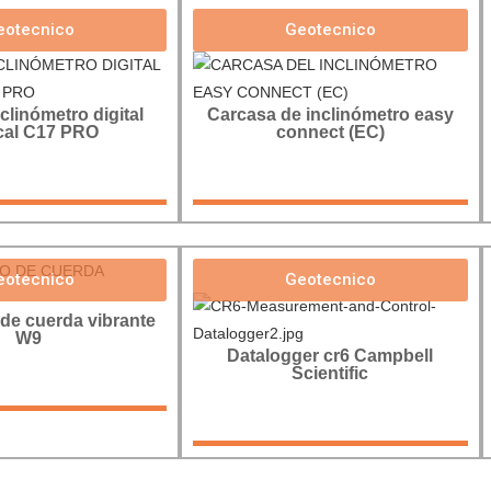
eotecnico
Geotecnico
clinómetro digital
Carcasa de inclinómetro easy
ical C17 PRO
connect (EC)
eotecnico
Geotecnico
de cuerda vibrante
W9
Datalogger cr6 Campbell
Scientific