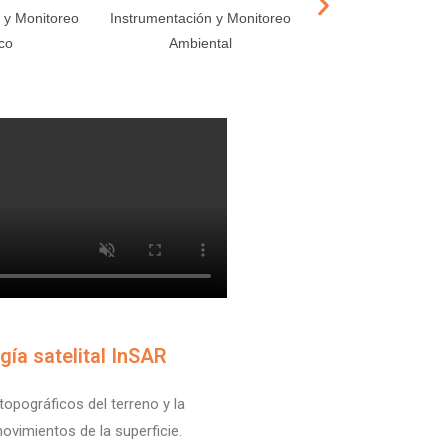
 y Monitoreo
Instrumentación y Monitoreo
Instrumentación y 
co
Ambiental
Acústico
gía satelital InSAR
opográficos del terreno y la
ovimientos de la superficie.