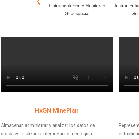
Instrumentación y Monitoreo
Instrumenta
Geoespacial
Geo
V
V
HxGN MinePlan
Almacenar, administrar y analizar los datos de
Represent
sondajes, realizar la interpretación geológica.
estabilid