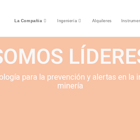
La Compañia

Ingeniería

Alquileres
Instrume
SOMOS LÍDERE
ogía para la prevención y alertas en la i
minería