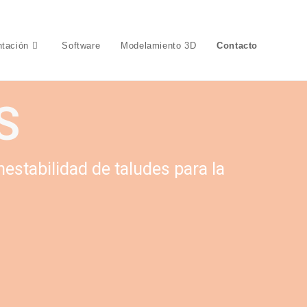
ntación

Software
Modelamiento 3D
Contacto
S
nestabilidad de taludes para la