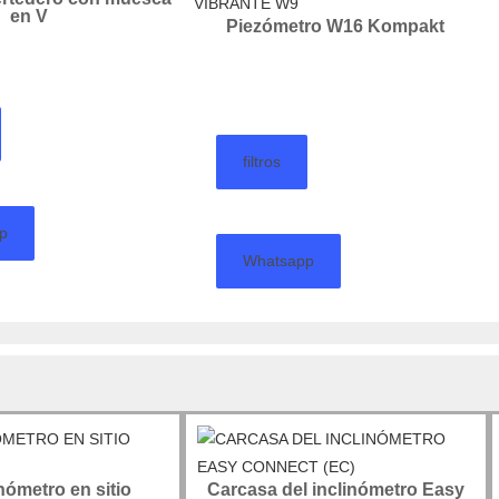
en V
Piezómetro W16 Kompakt
filtros
p
Whatsapp
inómetro en sitio
Carcasa del inclinómetro Easy