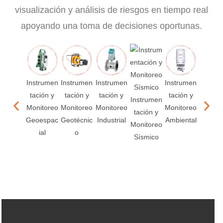
visualización y análisis de riesgos en tiempo real
apoyando una toma de decisiones oportunas.
Instrumen
Instrumen
Instrumen
Instrumen
tación y
tación y
tación y
tación y
Instrumen
Instru
Monitoreo
Monitoreo
Monitoreo
Monitoreo
tación y
tación
Geoespac
Geotécnic
Industrial
Ambiental
Monitoreo
Monito
ial
o
Sísmico
Acústi