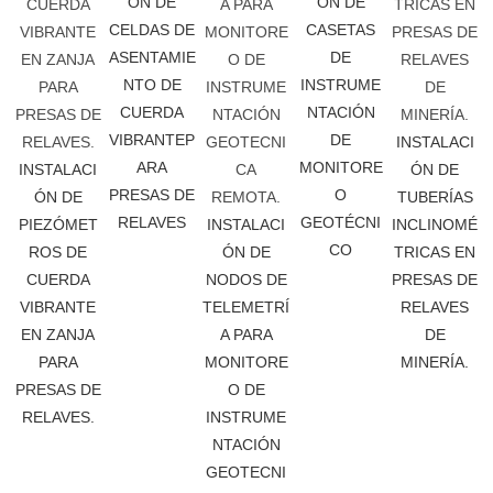
ÓN DE
ÓN DE
CELDAS DE
CASETAS
ASENTAMIE
DE
NTO DE
INSTRUME
CUERDA
NTACIÓN
VIBRANTEP
DE
INSTALACI
ARA
MONITORE
INSTALACI
ÓN DE
PRESAS DE
O
ÓN DE
TUBERÍAS
RELAVES
GEOTÉCNI
PIEZÓMET
INSTALACI
INCLINOMÉ
CO
ROS DE
ÓN DE
TRICAS EN
CUERDA
NODOS DE
PRESAS DE
VIBRANTE
TELEMETRÍ
RELAVES
EN ZANJA
A PARA
DE
PARA
MONITORE
MINERÍA.
PRESAS DE
O DE
RELAVES.
INSTRUME
NTACIÓN
GEOTECNI