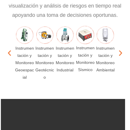
visualización y análisis de riesgos en tiempo real
apoyando una toma de decisiones oportunas.
Instrumen
Instrumen
Instrumen
Instrumen
Instrumen
Instru
tación y
tación y
tación y
tación y
tación y
tación
Monitoreo
Monitoreo
Monitoreo
Monitoreo
Monitoreo
Monito
Sísmico
Geoespac
Geotécnic
Industrial
Ambiental
Acústi
ial
o