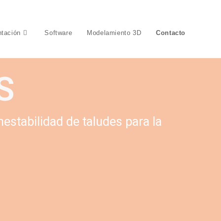
ntación

Software
Modelamiento 3D
Contacto
S
nestabilidad de taludes para la