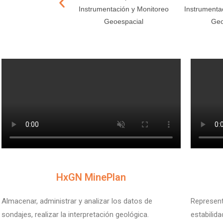
Instrumentación y Monitoreo
Instrumenta
Geoespacial
Geo
V
V
HxGN MinePlan
Almacenar, administrar y analizar los datos de
Represent
sondajes, realizar la interpretación geológica.
estabilid