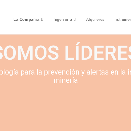
La Compañia

Ingeniería

Alquileres
Instrume
SOMOS LÍDERE
ogía para la prevención y alertas en la i
minería