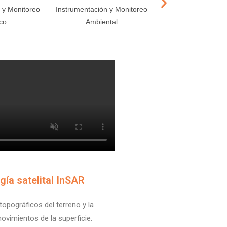
 y Monitoreo
Instrumentación y Monitoreo
Instrumentación y 
co
Ambiental
Acústico
gía satelital InSAR
opográficos del terreno y la
ovimientos de la superficie.